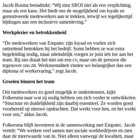
Jacob Bosma benadrukt: “Wij zien SROI niet als een verplichting,
maar als een kans. Het biedt ons de mogelijkheid om loyale en
gemotiveerde medewerkers aan te trekken, terwijl we tegelijkertijd
bijdragen aan een inclusieve samenleving.”
Werkplezier en betrokkenheid
“De medewerkers van Empatec zijn loyaal en voelen zich
ontzettend betrokken bij het bedrijf. Soms hebben ze wat extra
begeleiding nodig, maar uiteindelijk voegen ze juist iets toe aan het
team. Bij ons draait het niet om een cv, maar om de persoon die
tegenover ons zit. Werkmentaliteit vinden we belangrijker dan een
diploma of werkervaring,” zegt Jacob.
Groeien binnen het team
Om medewerkers zo goed mogelijk te ondersteunen, kijkt
Folkersma naar wat zij nodig hebben om zich verder te ontwikkelen.
“Structuur en duidelijkheid zijn daarbij essentieel. Ze worden goed
voorbereid op nieuwe opdrachten. Dat werkt voor hen, en het werkt
voor ons,” aldus Jacob.
Folkersma blijft investeren in de samenwerking met Empatec. Jacob
vertelt: “We werken veel samen met sociale werkbedrijven en zien
daar de meerwaarde van in. Niet alleen vanwege de kwaliteit, maar