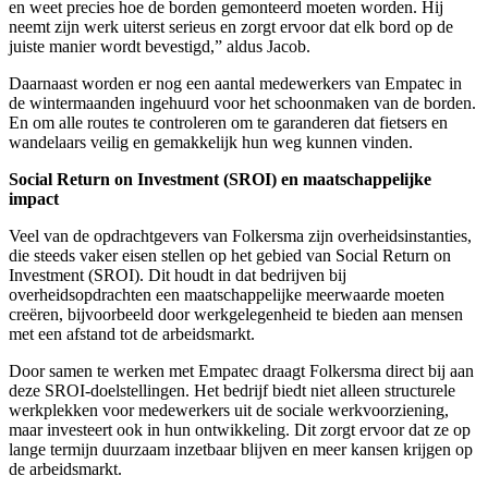
en weet precies hoe de borden gemonteerd moeten worden. Hij
neemt zijn werk uiterst serieus en zorgt ervoor dat elk bord op de
juiste manier wordt bevestigd,” aldus Jacob.
Daarnaast worden er nog een aantal medewerkers van Empatec in
de wintermaanden ingehuurd voor het schoonmaken van de borden.
En om alle routes te controleren om te garanderen dat fietsers en
wandelaars veilig en gemakkelijk hun weg kunnen vinden.
Social Return on Investment (SROI) en maatschappelijke
impact
Veel van de opdrachtgevers van Folkersma zijn overheidsinstanties,
die steeds vaker eisen stellen op het gebied van Social Return on
Investment (SROI). Dit houdt in dat bedrijven bij
overheidsopdrachten een maatschappelijke meerwaarde moeten
creëren, bijvoorbeeld door werkgelegenheid te bieden aan mensen
met een afstand tot de arbeidsmarkt.
Door samen te werken met Empatec draagt Folkersma direct bij aan
deze SROI-doelstellingen. Het bedrijf biedt niet alleen structurele
werkplekken voor medewerkers uit de sociale werkvoorziening,
maar investeert ook in hun ontwikkeling. Dit zorgt ervoor dat ze op
lange termijn duurzaam inzetbaar blijven en meer kansen krijgen op
de arbeidsmarkt.