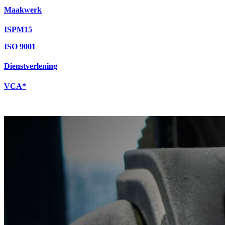
Maakwerk
ISPM15
ISO 9001
Dienstverlening
VCA*