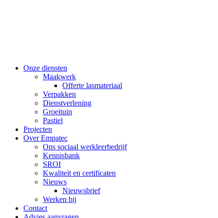
Onze diensten
Maakwerk
Offerte lasmateriaal
Verpakken
Dienstverlening
Groeituin
Pastiel
Projecten
Over Empatec
Ons sociaal werkleerbedrijf
Kennisbank
SROI
Kwaliteit en certificaten
Nieuws
Nieuwsbrief
Werken bij
Contact
Advies aanvragen