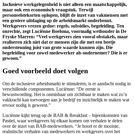
Inclusieve werkgelegenheid is niet alleen een maatschappelijk,
maar ook een economisch vraagstuk. Terwijl
personeelstekorten oplopen, blijft de inzet van vakmensen met
een grotere uitdaging op de arbeidsmarkt onderbenut.
Werkgevers vrezen gedoe: regels, subsidies, begeleiding. Ten
onrechte, zegt Luciënne Boelsma, voormalig wethouder in De
Fryske Marren: “Veel werkgevers zien vooral obstakels, maar
realiseren zich niet dat er mensen zijn die met een beetje
ondersteuning juist van grote waarde kunnen zijn. Die
begeleiding voor zowel medewerker als ondernemer? Die is er
gewoon.”
Goed voorbeeld doet volgen
Om de inclusieve arbeidsmarkt te stimuleren, is er aandacht nodig in
verschillende componenten. Luciënne: “De eerste is
bewustwording. Het is onmisbaar om zichtbaar te maken wat zo’n
vakkracht kan toevoegen aan je bedrijf en inzichtelijk te maken wat
ervoor nodig is geweest.”
Luciënne kijkt terug op de BAB & Breakfast – bijeenkomsten van
Pastiel, waar werkgevers bij elkaar komen om verhalen te delen
over de inzet van BAB-medewerkers. “Je hoort er de mooiste,
realistische verhalen van medewerkers en werkgevers over het