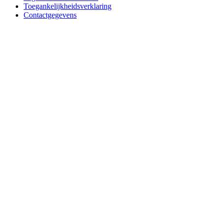
Toegankelijkheidsverklaring
Contactgegevens
Close
this
module
Neem contact op
Naam
(Vereist)
Naam organisatie
(Vereist)
Telefoonnummer
(Vereist)
E-mailadres
(Vereist)
Bericht
(Vereist)