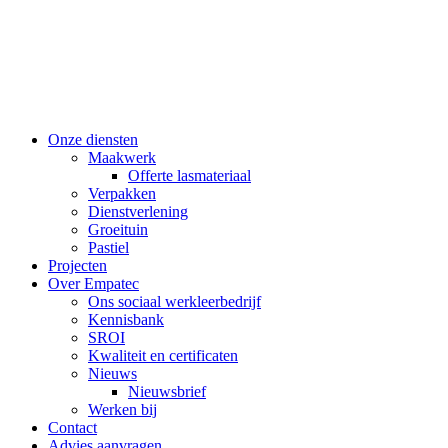
Onze diensten
Maakwerk
Offerte lasmateriaal
Verpakken
Dienstverlening
Groeituin
Pastiel
Projecten
Over Empatec
Ons sociaal werkleerbedrijf
Kennisbank
SROI
Kwaliteit en certificaten
Nieuws
Nieuwsbrief
Werken bij
Contact
Advies aanvragen