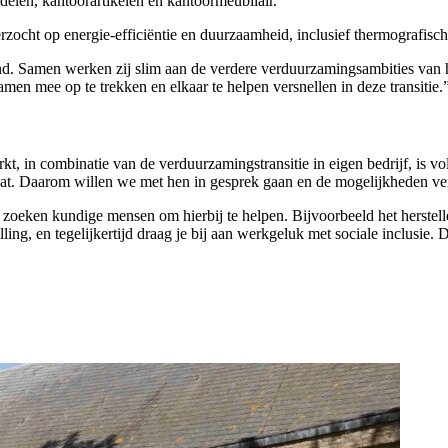
elen, kantoorartikelen en kantoormeubilair.”
ht op energie-efficiëntie en duurzaamheid, inclusief thermografisch on
and. Samen werken zij slim aan de verdere verduurzamingsambities van he
men mee op te trekken en elkaar te helpen versnellen in deze transitie.
kt, in combinatie van de verduurzamingstransitie in eigen bedrijf, is 
gaat. Daarom willen we met hen in gesprek gaan en de mogelijkheden 
 zoeken kundige mensen om hierbij te helpen. Bijvoorbeeld het herstell
ling, en tegelijkertijd draag je bij aan werkgeluk met sociale inclusie.