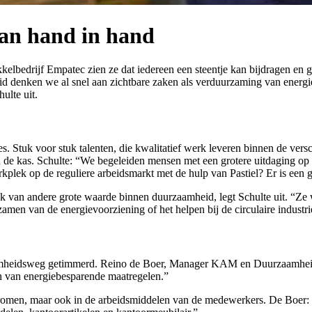
an hand in hand
kelbedrijf Empatec zien ze dat iedereen een steentje kan bijdragen en 
d denken we al snel aan zichtbare zaken als verduurzaming van energie
ulte uit.
es. Stuk voor stuk talenten, die kwalitatief werk leveren binnen de ve
de kas. Schulte: “We begeleiden mensen met een grotere uitdaging op 
ek op de reguliere arbeidsmarkt met de hulp van Pastiel? Er is een g
ook van andere grote waarde binnen duurzaamheid, legt Schulte uit. “Z
en van de energievoorziening of het helpen bij de circulaire industrie
zaamheidsweg getimmerd. Reino de Boer, Manager KAM en Duurzaamheid,
n van energiebesparende maatregelen.”
tromen, maar ook in de arbeidsmiddelen van de medewerkers. De Boer: 