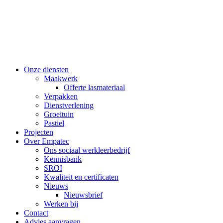
Onze diensten
Maakwerk
Offerte lasmateriaal
Verpakken
Dienstverlening
Groeituin
Pastiel
Projecten
Over Empatec
Ons sociaal werkleerbedrijf
Kennisbank
SROI
Kwaliteit en certificaten
Nieuws
Nieuwsbrief
Werken bij
Contact
Advies aanvragen