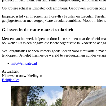
je direct impact. Denk aan duurzame bedrijfskleding, schoonmaakmidd
Op grotere schaal is Empatec ook ambitieus. Gebouwen worden onderzoc
Empatec is lid van Freonen fan Fossylfry Fryslân en Circulair Friesl
gelijkgestemden met vergelijkbare circulaire ambities. Mooi om hier sa
Geloven in de route naar circulariteit
Mensen aan het werk helpen en door laten stromen naar de arbeidsmar
bouwen: “Dit is een opgave die iedere organisatie in Nederland aan
Veel organisaties hebben immers goede ideeën voor circulariteit, maar
te kloppen. Je helpt hiermee de wereld te verduurzamen zonder verspil
info@empatec.nl
Actualiteit
Nieuws en ontwikkelingen
Bekijk alles