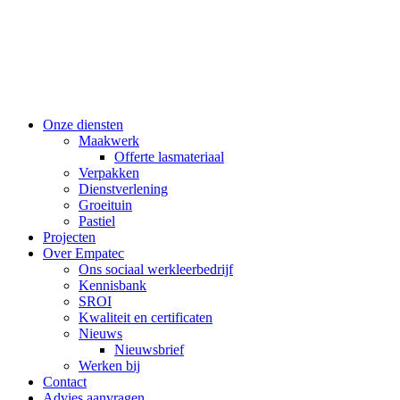
Onze diensten
Maakwerk
Offerte lasmateriaal
Verpakken
Dienstverlening
Groeituin
Pastiel
Projecten
Over Empatec
Ons sociaal werkleerbedrijf
Kennisbank
SROI
Kwaliteit en certificaten
Nieuws
Nieuwsbrief
Werken bij
Contact
Advies aanvragen