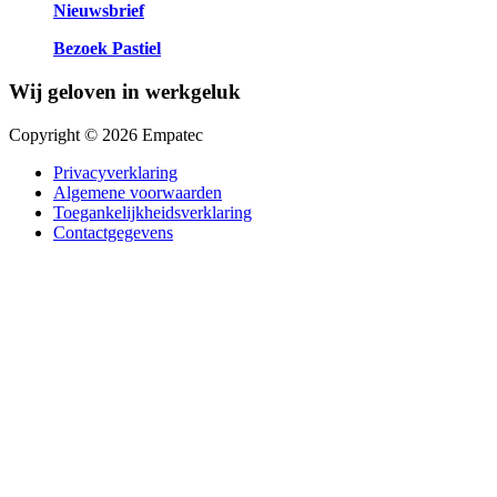
Nieuwsbrief
Bezoek Pastiel
Wij geloven in werkgeluk
Copyright © 2026 Empatec
Privacyverklaring
Algemene voorwaarden
Toegankelijkheidsverklaring
Contactgegevens
Close
this
module
Neem contact op
Naam
(Vereist)
Naam organisatie
(Vereist)