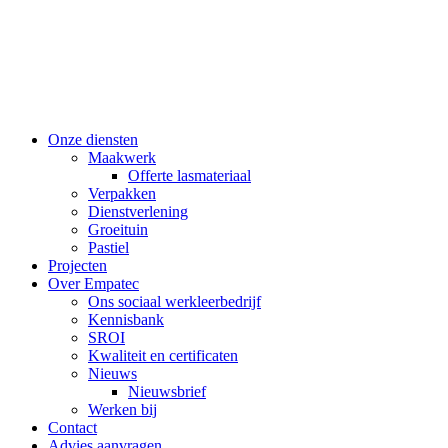
Onze diensten
Maakwerk
Offerte lasmateriaal
Verpakken
Dienstverlening
Groeituin
Pastiel
Projecten
Over Empatec
Ons sociaal werkleerbedrijf
Kennisbank
SROI
Kwaliteit en certificaten
Nieuws
Nieuwsbrief
Werken bij
Contact
Advies aanvragen