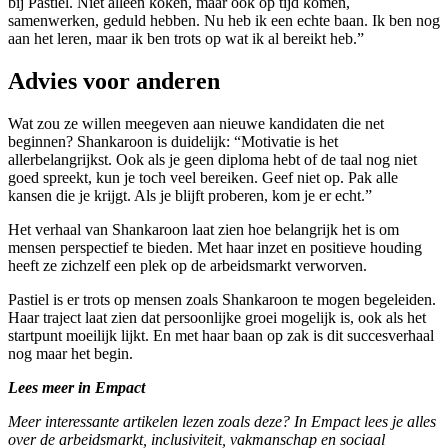
bij Pastiel. Niet alleen koken, maar ook op tijd komen,
samenwerken, geduld hebben. Nu heb ik een echte baan. Ik ben nog
aan het leren, maar ik ben trots op wat ik al bereikt heb.”
Advies voor anderen
Wat zou ze willen meegeven aan nieuwe kandidaten die net
beginnen? Shankaroon is duidelijk: “Motivatie is het
allerbelangrijkst. Ook als je geen diploma hebt of de taal nog niet
goed spreekt, kun je toch veel bereiken. Geef niet op. Pak alle
kansen die je krijgt. Als je blijft proberen, kom je er echt.”
Het verhaal van Shankaroon laat zien hoe belangrijk het is om
mensen perspectief te bieden. Met haar inzet en positieve houding
heeft ze zichzelf een plek op de arbeidsmarkt verworven.
Pastiel is er trots op mensen zoals Shankaroon te mogen begeleiden.
Haar traject laat zien dat persoonlijke groei mogelijk is, ook als het
startpunt moeilijk lijkt. En met haar baan op zak is dit succesverhaal
nog maar het begin.
Lees meer in Empact
Meer interessante artikelen lezen zoals deze? In Empact lees je alles
over de arbeidsmarkt, inclusiviteit, vakmanschap en sociaal