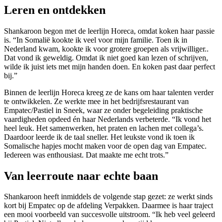
Leren en ontdekken
Shankaroon begon met de leerlijn Horeca, omdat koken haar passie
is. “In Somalië kookte ik veel voor mijn familie. Toen ik in
Nederland kwam, kookte ik voor grotere groepen als vrijwilliger..
Dat vond ik geweldig. Omdat ik niet goed kan lezen of schrijven,
wilde ik juist iets met mijn handen doen. En koken past daar perfect
bij.”
Binnen de leerlijn Horeca kreeg ze de kans om haar talenten verder
te ontwikkelen. Ze werkte mee in het bedrijfsrestaurant van
Empatec/Pastiel in Sneek, waar ze onder begeleiding praktische
vaardigheden opdeed én haar Nederlands verbeterde. “Ik vond het
heel leuk. Het samenwerken, het praten en lachen met collega’s.
Daardoor leerde ik de taal sneller. Het leukste vond ik toen ik
Somalische hapjes mocht maken voor de open dag van Empatec.
Iedereen was enthousiast. Dat maakte me echt trots.”
Van leerroute naar echte baan
Shankaroon heeft inmiddels de volgende stap gezet: ze werkt sinds
kort bij Empatec op de afdeling Verpakken. Daarmee is haar traject
een mooi voorbeeld van succesvolle uitstroom. “Ik heb veel geleerd