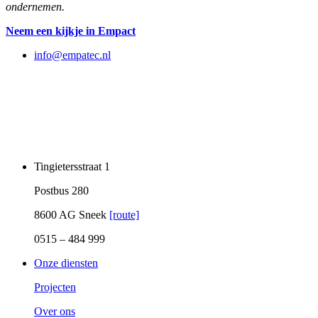
ondernemen.
Neem een kijkje in Empact
info@empatec.nl
Tingietersstraat 1
Postbus 280
8600 AG Sneek
[route]
0515 – 484 999
Onze diensten
Projecten
Over ons