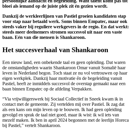
persoonlijke aandacht en begeleiding. Want talent komt pas tot
bloei als iemand op de juiste plek zit én gezien wordt.
Dankzij de werkleerlijnen van Pastiel groeien kandidaten stap
voor stap naar betaald werk. Soms binnen Empatec, maar ook
steeds vaker bij reguliere werkgevers in de regio. En dat werkt:
steeds meer deelnemers stromen succesvol uit naar een vaste
baan. Eén van die mensen is Shankaroon.
Het succesverhaal van Shankaroon
Een nieuw land, een onbekende taal en geen opleiding. Dat waren
de omstandigheden waarin Shankaroon Omar vanuit Somalië haar
leven in Nederland begon. Toch staat ze nu vol vertrouwen op haar
eigen werkplek. Dankzij haar motivatie én de begeleiding vanuit
Pastiel, heeft ze inmiddels succesvol de overstap gemaakt naar een
baan binnen Empatec op de afdeling Verpakken.
“Via vrijwilligerswerk bij Sociaal Collectief in Sneek kwam ik in
contact met de gemeente. Zij vertelden mij over Pastiel. Ik zag dat
als een kans om mijn leven op te bouwen. Ik had geen opleiding
gevolgd en sprak de taal niet goed, maar ik wist: ik wil iets van
mezelf maken. Ik ben in april 2024 begonnen met de leerlijn Horeca
bij Pastiel,” vertelt Shankaroon.