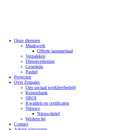
Onze diensten
Maakwerk
Offerte lasmateriaal
Verpakken
Dienstverlening
Groeituin
Pastiel
Projecten
Over Empatec
Ons sociaal werkleerbedrijf
Kennisbank
SROI
Kwaliteit en certificaten
Nieuws
Nieuwsbrief
Werken bij
Contact
Advies aanvragen