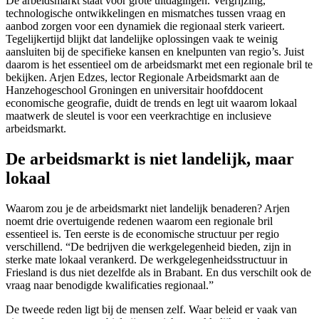
De arbeidsmarkt staat voor grote uitdagingen. Vergrijzing,
technologische ontwikkelingen en mismatches tussen vraag en
aanbod zorgen voor een dynamiek die regionaal sterk varieert.
Tegelijkertijd blijkt dat landelijke oplossingen vaak te weinig
aansluiten bij de specifieke kansen en knelpunten van regio’s. Juist
daarom is het essentieel om de arbeidsmarkt met een regionale bril te
bekijken. Arjen Edzes, lector Regionale Arbeidsmarkt aan de
Hanzehogeschool Groningen en universitair hoofddocent
economische geografie, duidt de trends en legt uit waarom lokaal
maatwerk de sleutel is voor een veerkrachtige en inclusieve
arbeidsmarkt.
De arbeidsmarkt is niet landelijk, maar
lokaal
Waarom zou je de arbeidsmarkt niet landelijk benaderen? Arjen
noemt drie overtuigende redenen waarom een regionale bril
essentieel is. Ten eerste is de economische structuur per regio
verschillend. “De bedrijven die werkgelegenheid bieden, zijn in
sterke mate lokaal verankerd. De werkgelegenheidsstructuur in
Friesland is dus niet dezelfde als in Brabant. En dus verschilt ook de
vraag naar benodigde kwalificaties regionaal.”
De tweede reden ligt bij de mensen zelf. Waar beleid er vaak van