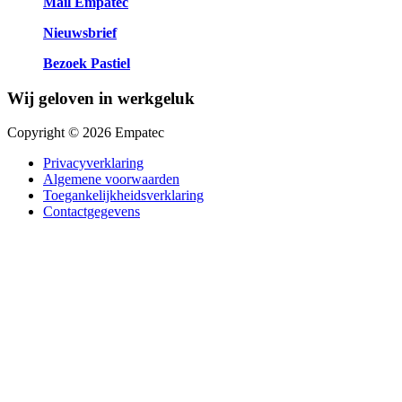
Mail Empatec
Nieuwsbrief
Bezoek Pastiel
Wij geloven in werkgeluk
Copyright © 2026 Empatec
Privacyverklaring
Algemene voorwaarden
Toegankelijkheidsverklaring
Contactgegevens
Close
this
module
Neem contact op
Naam
(Vereist)