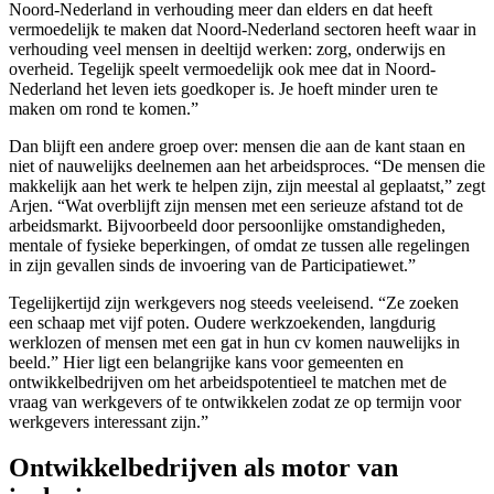
Noord-Nederland in verhouding meer dan elders en dat heeft
vermoedelijk te maken dat Noord-Nederland sectoren heeft waar in
verhouding veel mensen in deeltijd werken: zorg, onderwijs en
overheid. Tegelijk speelt vermoedelijk ook mee dat in Noord-
Nederland het leven iets goedkoper is. Je hoeft minder uren te
maken om rond te komen.”
Dan blijft een andere groep over: mensen die aan de kant staan en
niet of nauwelijks deelnemen aan het arbeidsproces. “De mensen die
makkelijk aan het werk te helpen zijn, zijn meestal al geplaatst,” zegt
Arjen. “Wat overblijft zijn mensen met een serieuze afstand tot de
arbeidsmarkt. Bijvoorbeeld door persoonlijke omstandigheden,
mentale of fysieke beperkingen, of omdat ze tussen alle regelingen
in zijn gevallen sinds de invoering van de Participatiewet.”
Tegelijkertijd zijn werkgevers nog steeds veeleisend. “Ze zoeken
een schaap met vijf poten. Oudere werkzoekenden, langdurig
werklozen of mensen met een gat in hun cv komen nauwelijks in
beeld.” Hier ligt een belangrijke kans voor gemeenten en
ontwikkelbedrijven om het arbeidspotentieel te matchen met de
vraag van werkgevers of te ontwikkelen zodat ze op termijn voor
werkgevers interessant zijn.”
Ontwikkelbedrijven als motor van