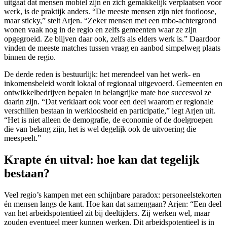
uitgaat dat mensen mobiel zijn en zich gemakkelijk verplaatsen voor
werk, is de praktijk anders. “De meeste mensen zijn niet footloose,
maar sticky,” stelt Arjen. “Zeker mensen met een mbo-achtergrond
wonen vaak nog in de regio en zelfs gemeenten waar ze zijn
opgegroeid. Ze blijven daar ook, zelfs als elders werk is.” Daardoor
vinden de meeste matches tussen vraag en aanbod simpelweg plaats
binnen de regio.
De derde reden is bestuurlijk: het merendeel van het werk- en
inkomensbeleid wordt lokaal of regionaal uitgevoerd. Gemeenten en
ontwikkelbedrijven bepalen in belangrijke mate hoe succesvol ze
daarin zijn. “Dat verklaart ook voor een deel waarom er regionale
verschillen bestaan in werkloosheid en participatie,” legt Arjen uit.
“Het is niet alleen de demografie, de economie of de doelgroepen
die van belang zijn, het is wel degelijk ook de uitvoering die
meespeelt.”
Krapte én uitval: hoe kan dat tegelijk
bestaan?
Veel regio’s kampen met een schijnbare paradox: personeelstekorten
én mensen langs de kant. Hoe kan dat samengaan? Arjen: “Een deel
van het arbeidspotentieel zit bij deeltijders. Zij werken wel, maar
zouden eventueel meer kunnen werken. Dit arbeidspotentieel is in