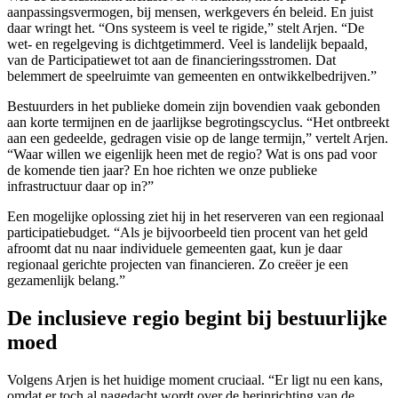
aanpassingsvermogen, bij mensen, werkgevers én beleid. En juist
daar wringt het. “Ons systeem is veel te rigide,” stelt Arjen. “De
wet- en regelgeving is dichtgetimmerd. Veel is landelijk bepaald,
van de Participatiewet tot aan de financieringsstromen. Dat
belemmert de speelruimte van gemeenten en ontwikkelbedrijven.”
Bestuurders in het publieke domein zijn bovendien vaak gebonden
aan korte termijnen en de jaarlijkse begrotingscyclus. “Het ontbreekt
aan een gedeelde, gedragen visie op de lange termijn,” vertelt Arjen.
“Waar willen we eigenlijk heen met de regio? Wat is ons pad voor
de komende tien jaar? En hoe richten we onze publieke
infrastructuur daar op in?”
Een mogelijke oplossing ziet hij in het reserveren van een regionaal
participatiebudget. “Als je bijvoorbeeld tien procent van het geld
afroomt dat nu naar individuele gemeenten gaat, kun je daar
regionaal gerichte projecten van financieren. Zo creëer je een
gezamenlijk belang.”
De inclusieve regio begint bij bestuurlijke
moed
Volgens Arjen is het huidige moment cruciaal. “Er ligt nu een kans,
omdat er toch al nagedacht wordt over de herinrichting van de