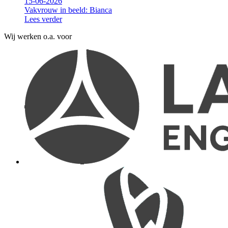
15-06-2026
Vakvrouw in beeld: Bianca
Lees verder
Wij werken o.a. voor