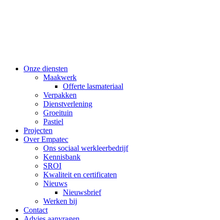
Onze diensten
Maakwerk
Offerte lasmateriaal
Verpakken
Dienstverlening
Groeituin
Pastiel
Projecten
Over Empatec
Ons sociaal werkleerbedrijf
Kennisbank
SROI
Kwaliteit en certificaten
Nieuws
Nieuwsbrief
Werken bij
Contact
Advies aanvragen